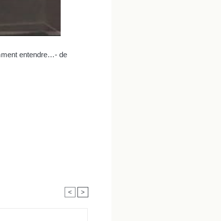
cemment entendre…- de
<
>