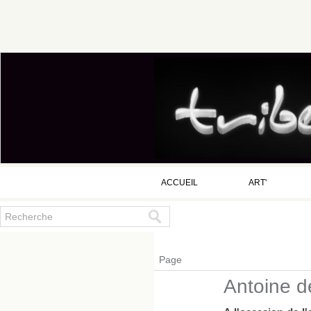
ACCUEIL
ART'
Page
Antoine d