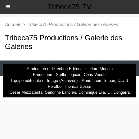
Tribeca75 TV
Accueil
>
Tribeca75 Productions / Galerie des Galeries
Tribeca75 Productions / Galerie des
Galeries
Production et Direction Editoriale : Flore Mongin
Production : Stella Lequain, Chris Vecchi
Equipe éditoriale et Image (Archives) : Marie-Laure Sitbon, David
Peralbo, Thomas Bossu
Cesar Mezzatesta, Sandrine Lancien, Dominique Lila, Lili Dongarra