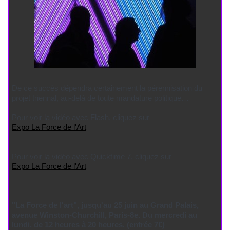
De ce succès dépendra certainement la pérennisation du
projet triennal, au-delà de toute mandature politique…
Pour voir la vidéo avec Flash, cliquez sur
Expo La Force de l'Art
Pour voir la vidéo avec Quicktime 7, cliquez sur
Expo La Force de l'Art
"La Force de l'art", jusqu'au 25 juin au Grand Palais,
avenue Winston-Churchill, Paris-8e. Du mercredi au
lundi, de 12 heures à 20 heures. (entrée 7€)