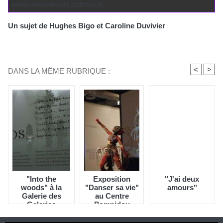
www.forcedelart.culture.fr.
Un sujet de Hughes Bigo et Caroline Duvivier
<
>
DANS LA MÊME RUBRIQUE :
"Into the
Exposition
"J'ai deux
woods" à la
"Danser sa vie"
amours"
Galerie des
au Centre
Galeries
Pompidou