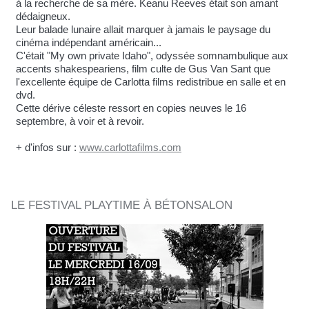
à la recherche de sa mère. Keanu Reeves était son amant
dédaigneux.
Leur balade lunaire allait marquer à jamais le paysage du
cinéma indépendant américain...
C'était "My own private Idaho", odyssée somnambulique aux
accents shakespeariens, film culte de Gus Van Sant que
l'excellente équipe de Carlotta films redistribue en salle et en
dvd.
Cette dérive céleste ressort en copies neuves le 16
septembre, à voir et à revoir.
+ d'infos sur :
www.carlottafilms.com
LE FESTIVAL PLAYTIME À BÉTONSALON