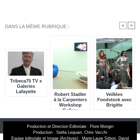
<
>
DANS LA MÊME RUBRIQUE :
Tribeca75 TV x
Galeries
Lafayette
Robert Stadler
Veillées
à la Carpenters
Foodstock avec
Workshop
Brigitte
Gallery
Production et Direction Editoriale : Flore Mongin
Production : Stella Lequain, Chris Vecchi
Equipe éditoriale et Image (Archives) : Marie-Laure Sitbon, David