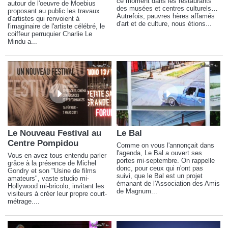
ce moment dans les restaurants
autour de l'oeuvre de Moebius
des musées et centres culturels…
proposant au public les travaux
Autrefois, pauvres hères affamés
d'artistes qui renvoient à
d'art et de culture, nous étions...
l'imaginaire de l'artiste célébré, le
coiffeur perruquier Charlie Le
Mindu a...
Le Nouveau Festival au
Le Bal
Centre Pompidou
Comme on vous l'annonçait dans
l'agenda, Le Bal a ouvert ses
Vous en avez tous entendu parler
portes mi-septembre. On rappelle
grâce à la présence de Michel
donc, pour ceux qui n'ont pas
Gondry et son "Usine de films
suivi, que le Bal est un projet
amateurs", vaste studio mi-
émanant de l'Association des Amis
Hollywood mi-bricolo, invitant les
de Magnum...
visiteurs à créer leur propre court-
métrage....