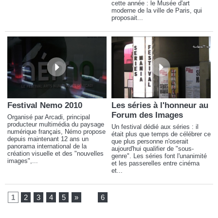
cette année : le Musée d'art
moderne de la ville de Paris, qui
proposait...
Festival Nemo 2010
Les séries à l'honneur au
Forum des Images
Organisé par Arcadi, principal
producteur multimédia du paysage
Un festival dédié aux séries : il
numérique français, Némo propose
était plus que temps de célébrer ce
depuis maintenant 12 ans un
que plus personne n'oserait
panorama international de la
aujourd'hui qualifier de "sous-
création visuelle et des "nouvelles
genre". Les séries font l'unanimité
images",...
et les passerelles entre cinéma
et...
1
2
3
4
5
»
...
6