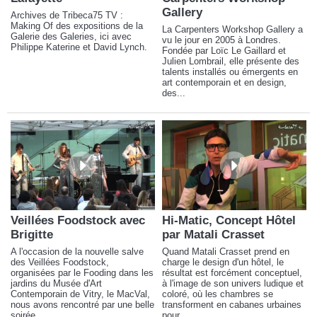
Gallery
Archives de Tribeca75 TV :
Making Of des expositions de la
La Carpenters Workshop Gallery a
Galerie des Galeries, ici avec
vu le jour en 2005 à Londres.
Philippe Katerine et David Lynch.
Fondée par Loïc Le Gaillard et
Julien Lombrail, elle présente des
talents installés ou émergents en
art contemporain et en design,
des...
Veillées Foodstock avec
Hi-Matic, Concept Hôtel
Brigitte
par Matali Crasset
A l'occasion de la nouvelle salve
Quand Matali Crasset prend en
des Veillées Foodstock,
charge le design d'un hôtel, le
organisées par le Fooding dans les
résultat est forcément conceptuel,
jardins du Musée d'Art
à l'image de son univers ludique et
Contemporain de Vitry, le MacVal,
coloré, où les chambres se
nous avons rencontré par une belle
transforment en cabanes urbaines
soirée...
pour...