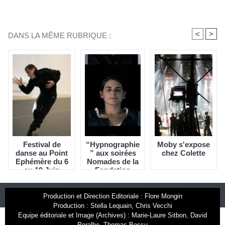
<
>
DANS LA MÊME RUBRIQUE :
Festival de
“Hypnographie
Moby s'expose
danse au Point
” aux soirées
chez Colette
Ephémère du 6
Nomades de la
au 10 Juin
Fondation
Cartier
Production et Direction Editoriale : Flore Mongin
Production : Stella Lequain, Chris Vecchi
Equipe éditoriale et Image (Archives) : Marie-Laure Sitbon, David
Peralbo, Thomas Bossu