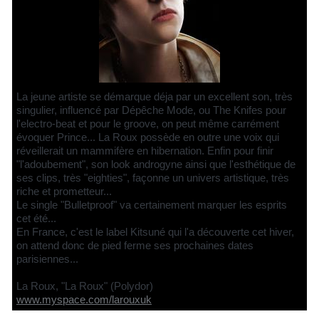
La jeune artiste se démarque déja par un excellent son, très
singulier, influencé par Dépêche Mode, ou The Knifes pour
l'electro-beat et pour le groove, on peut même carrément
évoquer Prince... La Roux possède en outre une voix qui
réveillerait un mammifère en hibernation. Enfin pour finir
"l'adoubement", son look androgyne ainsi que l'esthétique de
ses clips, très "eighties", façonne un univers artistique, très
riche et prometteur...
Le single "Bulletproof" va certainement marquer les esprits
cet été...
En France, c'est le label Kitsuné qui l'a découverte cet hiver,
on attend donc de pied ferme ses prochaines dates
parisiennes...
La Roux, "La Roux" (Polydor)
www.myspace.com/larouxuk