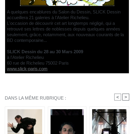
A quelques encablures du Salon du Dessin, SLICK Dessin
accueillera 21 galeries à l'Atelier Richelieu.
L'occasion de découvrir cet art longtemps négligé, qui a
retrouvé ses lettres de noblesses depuis quelques années
seulement, grâce, notamment, aux nouveaux courants de la
BD contemporaine...
SLICK Dessin du 28 au 30 Mars 2009
à l'Atelier Richelieu
60 rue de Richelieu 75002 Paris
www.slick-paris.com
<
>
DANS LA MÊME RUBRIQUE :