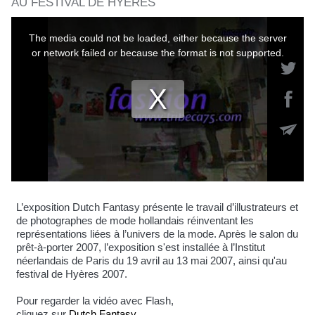
AU FESTIVAL DE HYÈRES
L’exposition Dutch Fantasy présente le travail d’illustrateurs et
de photographes de mode hollandais réinventant les
représentations liées à l’univers de la mode. Après le salon du
prêt-à-porter 2007, l’exposition s'est installée à l’Institut
néerlandais de Paris du 19 avril au 13 mai 2007, ainsi qu'au
festival de Hyères 2007.
Pour regarder la vidéo avec Flash,
cliquez sur
Dutch Fantasy